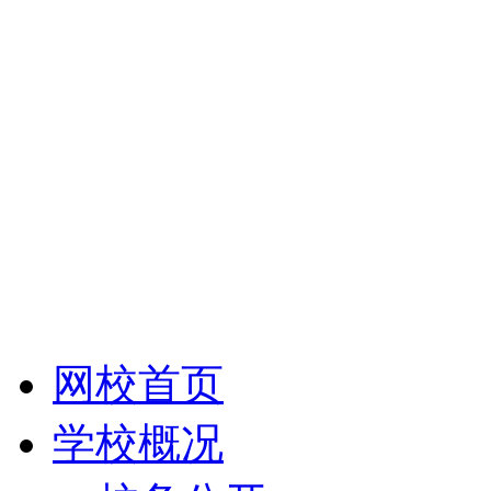
网校首页
学校概况