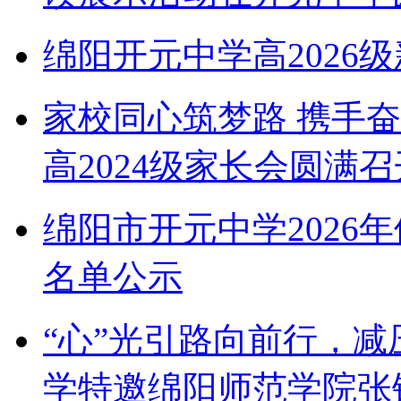
绵阳开元中学高2026
家校同心筑梦路 携手
高2024级家长会圆满召
绵阳市开元中学2026
名单公示
“心”光引路向前行，减
学特邀绵阳师范学院张