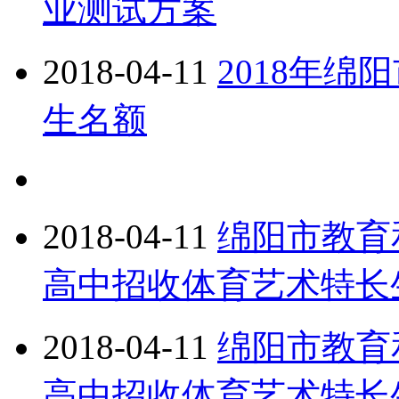
业测试方案
2018-04-11
2018年
生名额
2018-04-11
绵阳市教育和
高中招收体育艺术特长
2018-04-11
绵阳市教育和
高中招收体育艺术特长