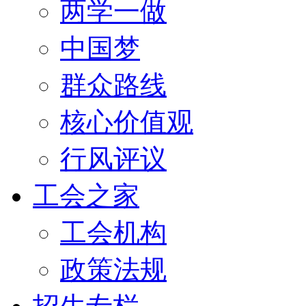
两学一做
中国梦
群众路线
核心价值观
行风评议
工会之家
工会机构
政策法规