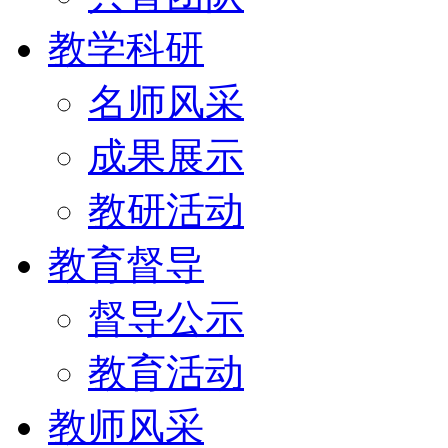
教学科研
名师风采
成果展示
教研活动
教育督导
督导公示
教育活动
教师风采